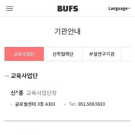
BUFS
Language
기관안내
교육사업단
산학협력단
부설연구기관
창
교육사업단
신*종
교육사업단장
글로벌센터 3층 A303
Tel.
051.509.5933