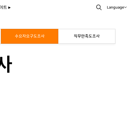
이트 ▸
Language
수요자요구도조사
직무만족도조사
사