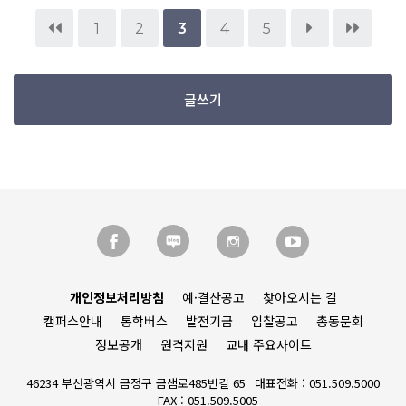
1
2
3
4
5
글쓰기
개인정보처리방침
예·결산공고
찾아오시는 길
캠퍼스안내
통학버스
발전기금
입찰공고
총동문회
정보공개
원격지원
교내 주요사이트
46234 부산광역시 금정구 금샘로485번길 65
대표전화 : 051.509.5000
FAX : 051.509.5005