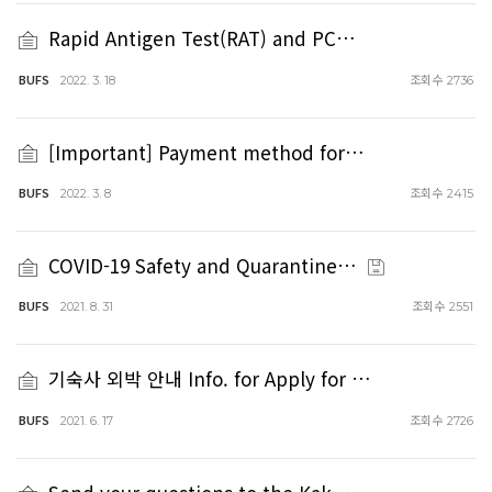
Rapid Antigen Test(RAT) and PC…
BUFS
조회수
2022. 3. 18
2736
[Important] Payment method for…
BUFS
조회수
2022. 3. 8
2415
COVID-19 Safety and Quarantine…
BUFS
조회수
2021. 8. 31
2551
기숙사 외박 안내 Info. for Apply for …
BUFS
조회수
2021. 6. 17
2726