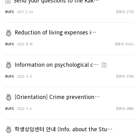
Send your questions to the Kak…
BUFS
조회수
2021. 2. 24
2735
Reduction of living expenses i…
BUFS
조회수
2022. 8. 16
3404
Information on psychological c…
BUFS
조회수
2022. 4. 5
3356
[Orientation] Crime prevention…
BUFS
조회수
2022. 3. 4
2886
학생상담센터 안내 (Info. about the Stu…