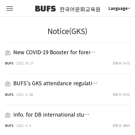
BUFS
한국어문화교육원
Language
Notice(GKS)
New COVID-19 Booster for forei…
BUFS
조회수
2022. 10. 27
3415
BUFS's GKS attendance regulati…
BUFS
조회수
2022. 4. 28
3535
Info. for DB international stu…
BUFS
조회수
2022. 4. 5
3865