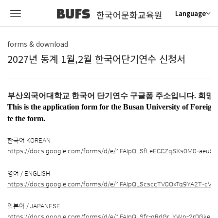
BUFS
한국어문화교육원
Language
forms & download
2027년 동계 1월,2월 한국어단기연수 신청서
부산외국어대학교 한국어 단기연수 구글폼 주소입니다. 희망
This is the application form for the Busan University of Forei
te the form.
한국어 KOREAN
https://docs.google.com/forms/d/e/1FAIpQLSfLeECCZqSXs0M0-ae
영어 / ENGLISH
https://docs.google.com/forms/d/e/1FAIpQLScsccTV0OxTq9YA2T-cV
일본어 / JAPANESE
https://docs.google.com/forms/d/e/1FAIpQLSfr-gRdGr_YWn-2r0Gkeb