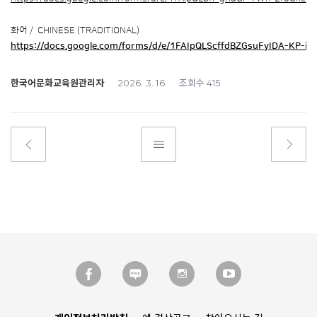
화어 / CHINESE (TRADITIONAL)
https://docs.google.com/forms/d/e/1FAIpQLScffdBZGsuFyIDA-KP-
한국어문화교육원관리자
조회수
2026. 3. 16
415