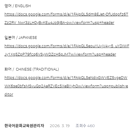
영어 / ENGLISH
https://docs.google.com/forms/d/e/1FAIpQLSdm8EJet-DfUdqofz6T
Zz2RV_Nwr3zLH0yBvKEu4Jo9jBA-ow/viewform?usp=header
일본어 / JAPANESE
https://docs.google.com/forms/d/e/1FAIpQLSeouYUvjV4y-5_uYDIWF
Jy1Xg5ZpP79fcq6VSyWDZcH5pJM7w/viewform?usp=header
화어 / CHINESE (TRADITIONAL)
https://docs.google.com/forms/d/e/1FAIpQLSeNdixGWVEZ5vgeDW
WK6se0bfsMSvuQq2AaRZVEc5XeBYyhOw/viewform?usp=publish-e
ditor
한국어문화교육원관리자
조회수
2026. 3. 19
460