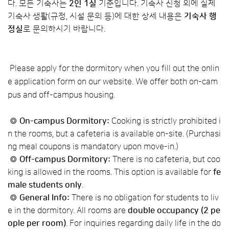
다.
모든 기숙사는
2인 1실
기준입니다. 기숙사 신청 외에 실제
기숙사 생활(규정, 시설 문의 등)에 대한 상세 내용은
기숙사 행
정실
로 문의하시기 바랍니다.
Please apply for the dormitory when you fill out the onlin
e application form on our website. We offer both on-cam
pus and off-campus housing.
◎
On-campus Dormitory:
Cooking is strictly prohibited i
n the rooms, but a cafeteria is available on-site. (Purchasi
ng meal coupons is mandatory upon move-in.)
◎
Off-campus Dormitory:
There is no cafeteria, but coo
king is allowed in the rooms. This option is available for
fe
male students only
.
◎
General Info:
There is no obligation for students to liv
e in the dormitory. All rooms are
double occupancy (2 pe
ople per room)
. For inquiries regarding daily life in the do