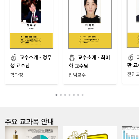
교수소개 - 정우
교수소개 - 최미
환 교
성 교수님
화 교수님
전임
학과장
전임교수
주요 교과목 안내