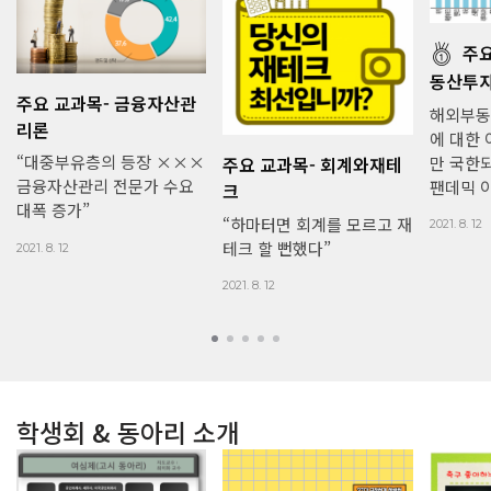
주요
동산투
주요 교과목- 금융자산관
해외부동
리론
에 대한
“대중부유층의 등장 ×××
만 국한
주요 교과목- 회계와재테
금융자산관리 전문가 수요
팬데믹 
크
대폭 증가”
“하마터면 회계를 모르고 재
2021. 8. 12
테크 할 뻔했다”
2021. 8. 12
2021. 8. 12
학생회 & 동아리 소개